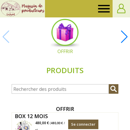
Ferme
de
Vialard
OFFRIR
PRODUITS
OFFRIR
BOX 12 MOIS
BOX
480,00 €
(
480,00 €
/
Se connecter