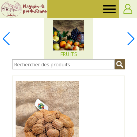
Ferme
de
Vialard
FRUITS