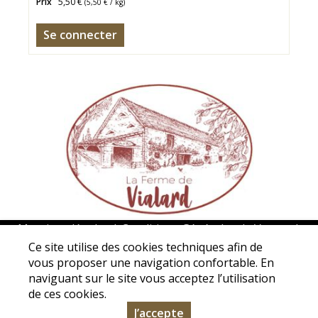
Prix
5,50 €
(
5,50 €
/ kg)
Se connecter
Mentions légales
|
Conditions Générales de Ventes
|
Protection des données personnelles
Ce site utilise des cookies techniques afin de
vous proposer une navigation confortable. En
Association La ferme de Vialard - 5 Avenue de La Borie de
naviguant sur le site vous acceptez l’utilisation
Vialard - 24200 Carsac-Aillac - Tél. : 05 53 31 98 50 -
de ces cookies.
contact@la-ferme-de-vialard.com
J’accepte
© Copyright 2026 - La Ferme de Vialard - Tous droits