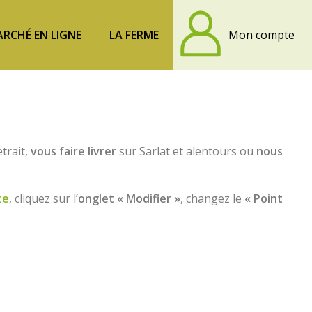
RCHÉ EN LIGNE
LA FERME
Mon compte
trait,
vous faire livrer
sur Sarlat et alentours ou
nous
te
, cliquez sur l’
onglet « Modifier »
, changez le
« Point