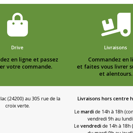
Drive
Livraisons
z en ligne et passez
Commandez en l
er votre commande.
et faites vous livrer s
et alentours.
llac (24200) au 305 rue de la
Livraisons hors centre 
croix verte.
Le
mardi
de 14h à 18h (c
vendredi 9h au lundi
Le
vendredi
de 14h à 18h