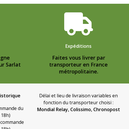
Expéditions
igne
Faites vous livrer par
ur Sarlat
transporteur en France
métropolitaine.
historique
Délai et lieu de livraison variables en
fonction du transporteur choisi :
ommande du
Mondial Relay, Colissimo, Chronopost
 18h)
 (commande