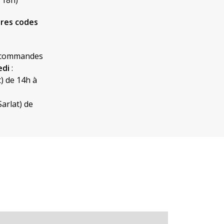
 18h)
tres codes
s commandes
edi
:
t) de 14h à
Sarlat) de