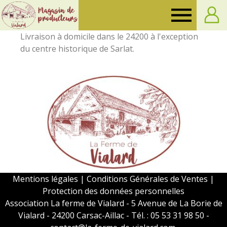
Ferme
Livraison à domicile dans le 24200 à l'exception
de
du centre historique de Sarlat.
Vialard
Mentions légales
|
Conditions Générales de Ventes
|
Protection des données personnelles
Association La ferme de Vialard - 5 Avenue de La Borie de
Vialard - 24200 Carsac-Aillac - Tél. : 05 53 31 98 50 -