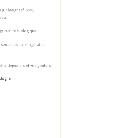
ts (Châtaignes* 66%,
eau.
agriculture biologique.
 semaines au réfrigérateur
its déjeuners et vos goûters.
rdogne