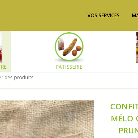
VOS SERVICES
MA
URE
PATISSERIE
CONFI
MÉLO 
PRU