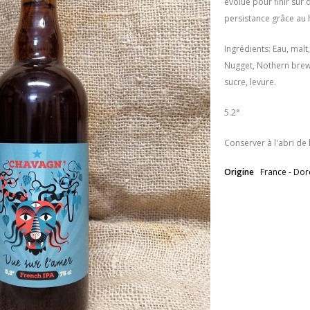
évolue pour finir sur
persistance grâce au
Ingrédients: Eau, malt
Nugget, Nothern brewe
sucre, levure.
5.2°
Conserver à l'abri de l
Origine
France - Do