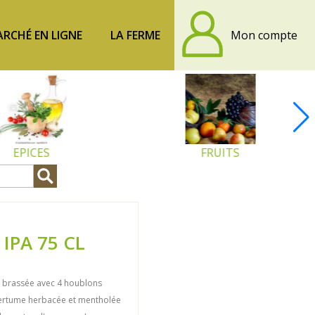
RCHÉ EN LIGNE
LA FERME
Mon compte
EPICES
FRUITS
 IPA 75 CL
e, brassée avec 4 houblons
ertume herbacée et mentholée