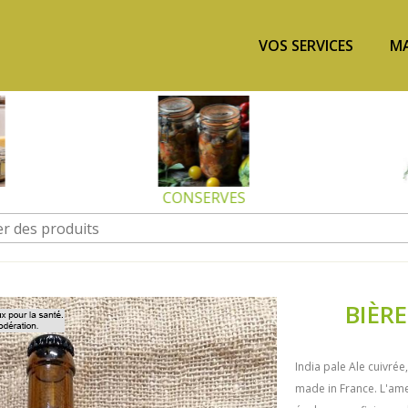
VOS SERVICES
MA
CONSERVES
BIÈRE
India pale Ale cuivré
made in France. L'am