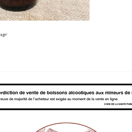
vagn'