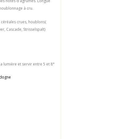
 des notes d'agrumes. Longue
 houblonnage à cru.
, céréales crues, houblons(
r, Cascade, Strisselspalt)
a lumière et servir entre 5 et 8°
rdogne