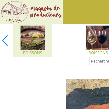
Ferme
de
Vialard
POISSONS
BOISSONS