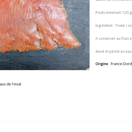
Poids minimum 120 g
Ingrédient : Truite ( o
A conserver au frais e
élevé et péché en ea
Origine
France-Dor
aux de l'inval