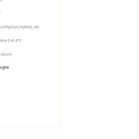
r
ncorhyncus mykiss), sel.
ntre 0 et 4°C
u douce
dogne