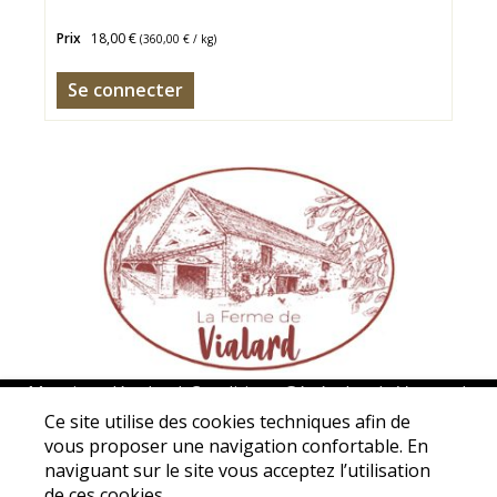
Prix
18,00 €
(
360,00 €
/ kg)
Se connecter
Mentions légales
|
Conditions Générales de Ventes
|
Protection des données personnelles
Ce site utilise des cookies techniques afin de
vous proposer une navigation confortable. En
Association La ferme de Vialard - 5 Avenue de La Borie de
naviguant sur le site vous acceptez l’utilisation
Vialard - 24200 Carsac-Aillac - Tél. : 05 53 31 98 50 -
de ces cookies.