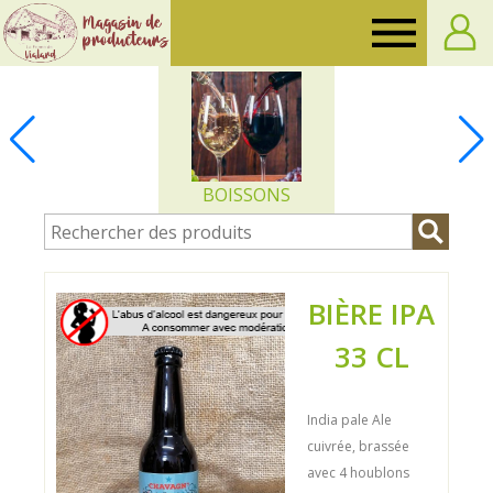
Ferme
de
Vialard
BOISSONS
BIÈRE IPA
33 CL
India pale Ale
cuivrée, brassée
avec 4 houblons