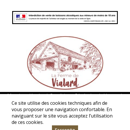
Mentions légales
|
Conditions Générales de Ventes
|
Protection des données personnelles
Ce site utilise des cookies techniques afin de
Association La ferme de Vialard - 5 Avenue de La Borie de
vous proposer une navigation confortable. En
naviguant sur le site vous acceptez l’utilisation
Vialard - 24200 Carsac-Aillac - Tél. : 05 53 31 98 50 -
de ces cookies.
contact@la-ferme-de-vialard.com