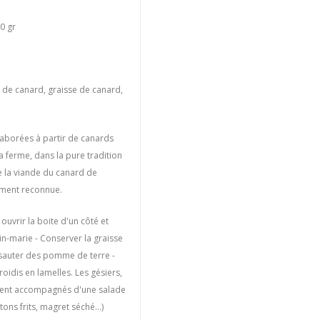
0 gr
s de canard, graisse de canard,
aborées à partir de canards
la ferme, dans la pure tradition
de la viande du canard de
ement reconnue.
: ouvrir la boite d'un côté et
in-marie - Conserver la graisse
 sauter des pomme de terre -
roidis en lamelles. Les gésiers,
lisent accompagnés d'une salade
ns frits, magret séché...)