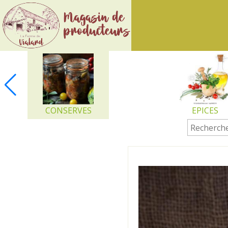
Ferme
de
Vialard
CONSERVES
EPICES