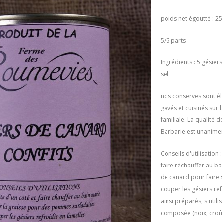
poids net égoutté : 25
5/6 parts
Ingrédients : 5 gésier
sel
nos conserves sont él
gavés et cuisinés sur 
familiale. La qualité 
Barbarie est unanim
Conseils d'utilisation 
faire réchauffer au ba
de canard pour faire
couper les gésiers ref
ainsi préparés, s'uti
composée (noix, croûto