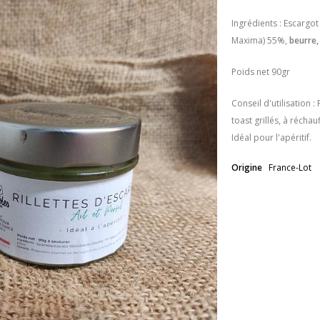
Ingrédients : Escargot
Maxima) 55%,
beurre
Poids net 90gr
Conseil d'utilisation :
toast grillés, à réchau
Idéal pour l'apéritif.
Origine
France-Lot