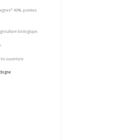
taignes* 40%, pointes
agriculture biologique.
e.
rès ouverture.
rdogne