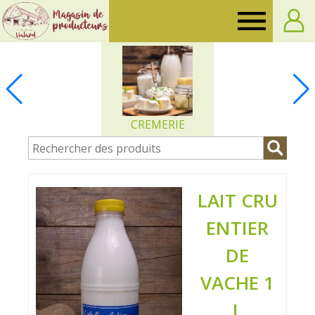
Ferme
de
Vialard
CREMERIE
LAIT CRU
ENTIER
DE
VACHE 1
L