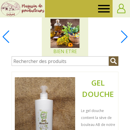
Ferme
de
Vialard
BIEN ETRE
GEL
DOUCHE
Le gel douche
contient la sève de
bouleau AB de notre