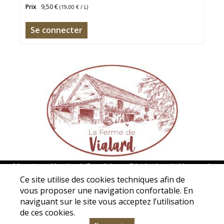
Prix
9,50 €
(
19,00 €
/ L)
Se connecter
Mentions légales
|
Conditions Générales de Ventes
|
Protection des données personnelles
Ce site utilise des cookies techniques afin de
vous proposer une navigation confortable. En
Association La ferme de Vialard - 5 Avenue de La Borie de
naviguant sur le site vous acceptez l’utilisation
Vialard - 24200 Carsac-Aillac - Tél. : 05 53 31 98 50 -
de ces cookies.
contact@la-ferme-de-vialard.com