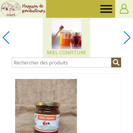
Ferme
de
Vialard
MIEL CONFITURE