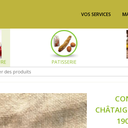
VOS SERVICES
MA
URE
PATISSERIE
CO
CHÂTAI
19