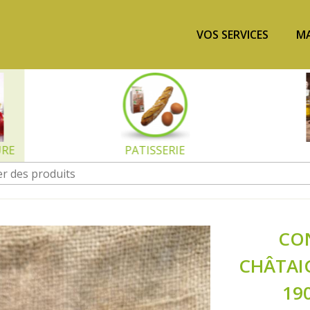
VOS SERVICES
MA
URE
PATISSERIE
CO
CHÂTAI
19