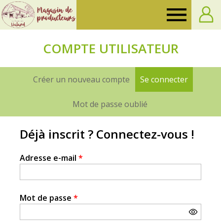
Ferme
de
COMPTE UTILISATEUR
Vialard
Créer un nouveau compte
Se connecter
(onglet a
Onglets
principaux
Mot de passe oublié
Déjà inscrit ? Connectez-vous !
Adresse e-mail
*
Mot de passe
*