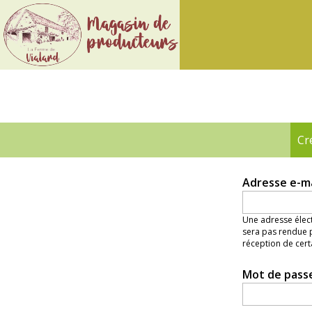
Ferme
de
Vialard
Cr
Onglets
principaux
Adresse e-m
Une adresse élect
sera pas rendue p
réception de cert
Mot de pass