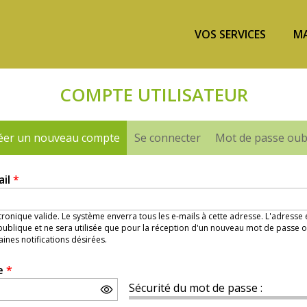
VOS SERVICES
MA
COMPTE UTILISATEUR
éer un nouveau compte
(onglet actif)
Se connecter
Mot de passe oub
ail
*
ronique valide. Le système enverra tous les e-mails à cette adresse. L'adresse
ublique et ne sera utilisée que pour la réception d'un nouveau mot de passe o
aines notifications désirées.
e
*
Sécurité du mot de passe :