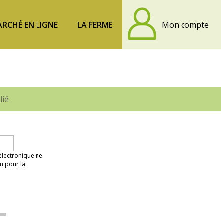
RCHÉ EN LIGNE
LA FERME
Mon compte
lié
 électronique ne
u pour la