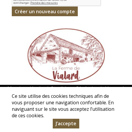
Mentions légales
|
Conditions Générales de Ventes
|
Protection des données personnelles
Ce site utilise des cookies techniques afin de
vous proposer une navigation confortable. En
Association La ferme de Vialard - 5 Avenue de La Borie de
naviguant sur le site vous acceptez l’utilisation
Vialard - 24200 Carsac-Aillac - Tél. : 05 53 31 98 50 -
de ces cookies.
contact@la-ferme-de-vialard.com
J’accepte
© Copyright 2026 - La Ferme de Vialard - Tous droits
réservés - Conception :
Sarl Dynapse