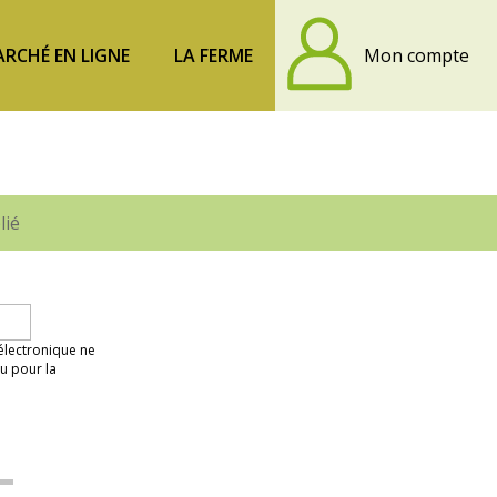
RCHÉ EN LIGNE
LA FERME
Mon compte
lié
 électronique ne
u pour la