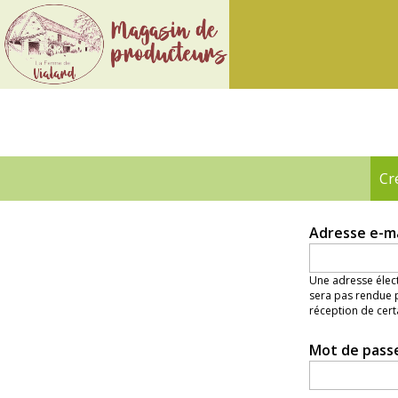
Ferme
de
Vialard
Cr
Onglets
principaux
Adresse e-m
Une adresse élect
sera pas rendue p
réception de cert
Mot de pass