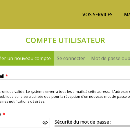
VOS SERVICES
MA
COMPTE UTILISATEUR
éer un nouveau compte
(onglet actif)
Se connecter
Mot de passe oub
ail
*
ronique valide. Le système enverra tous les e-mails à cette adresse. L'adresse
ublique et ne sera utilisée que pour la réception d'un nouveau mot de passe o
aines notifications désirées.
e
*
Sécurité du mot de passe :